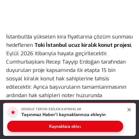
İstanbul’da yükselen kira fiyatlarına çözüm sunması
hedeflenen
Toki İstanbul ucuz kiralık konut projesi
,
Eylül 2026 itibarıyla hayata geçirilecektir.
Cumhurbaşkanı Recep Tayyip Erdoğan tarafından
duyurulan proje kapsamında ilk etapta 15 bin
sosyal kiralık konut hak sahiplerine tahsis
edilecektir. Ayrıca başvuruların tamamlanmasının
ardından hak sahipleri noter huzurunda
gerçekleştirilecek kura çekimiyle belirlenecektir.
×
Web sitemizde size en iyi deneyimi sunabilmemiz için çerezleri
GOOGLE TERCIH EDILEN KAYNAKLAR
★
kullanıyoruz. Bu siteyi kullanmaya devam ederseniz, bunu kabul
Taşınmaz Haber’i kaynaklarınıza ekleyin
Toki İstanbul Ucuz Kiralık Konut
ettiğinizi varsayarız.
›
Sıradaki Haber
Kaynaklara ekle
Tamam
Projesi Nasıl Uygulanacak?
Toki İstanbul Ucuz Kiralık Konut Projesi Başlıyor! Başvuru Süreci Eylül Ayında Başlayacak