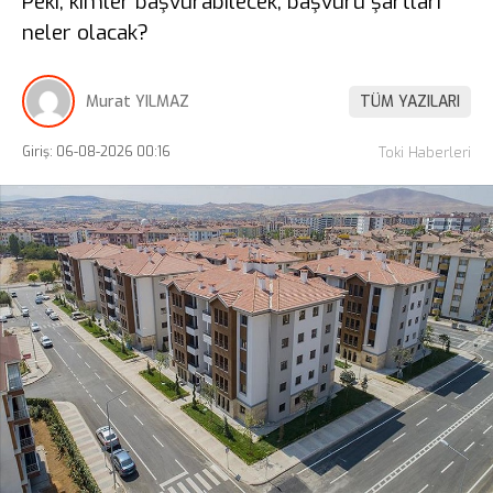
Peki, kimler başvurabilecek, başvuru şartları
neler olacak?
Murat YILMAZ
TÜM YAZILARI
Giriş: 06-08-2026 00:16
Toki Haberleri