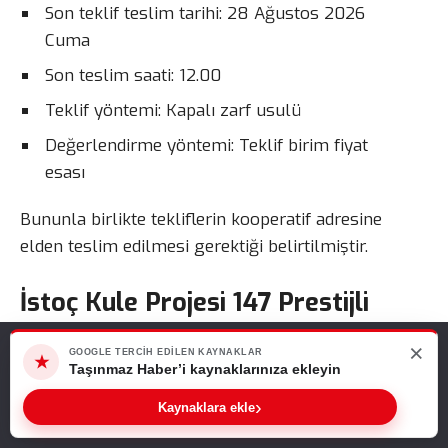
Son teklif teslim tarihi: 28 Ağustos 2026
Cuma
Son teslim saati: 12.00
Teklif yöntemi: Kapalı zarf usulü
Değerlendirme yöntemi: Teklif birim fiyat
esası
Bununla birlikte tekliflerin kooperatif adresine
elden teslim edilmesi gerektiği belirtilmiştir.
İstoç Kule Projesi 147 Prestijli
Ofisten Oluşuyor
×
Web sitemizde size en iyi deneyimi sunabilmemiz için çerezleri
GOOGLE TERCIH EDILEN KAYNAKLAR
★
kullanıyoruz. Bu siteyi kullanmaya devam ederseniz, bunu kabul
Taşınmaz Haber’i kaynaklarınıza ekleyin
ettiğinizi varsayarız.
İstoç Ticaret Merkezi’nin merkezinde yükselen İstoç
›
Kaynaklara ekle
Tamam
Kule Projesi, modern ofis konseptiyle dikkat