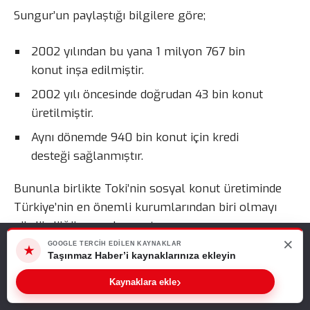
Sungur’un paylaştığı bilgilere göre;
2002 yılından bu yana 1 milyon 767 bin
konut inşa edilmiştir.
2002 yılı öncesinde doğrudan 43 bin konut
üretilmiştir.
Aynı dönemde 940 bin konut için kredi
desteği sağlanmıştır.
Bununla birlikte Toki’nin sosyal konut üretiminde
Türkiye’nin en önemli kurumlarından biri olmayı
sürdürdüğü vurgulanmıştır.
×
Web sitemizde size en iyi deneyimi sunabilmemiz için çerezleri
GOOGLE TERCIH EDILEN KAYNAKLAR
★
kullanıyoruz. Bu siteyi kullanmaya devam ederseniz, bunu kabul
Taşınmaz Haber’i kaynaklarınıza ekleyin
Toki Sosyal Donatı Alanlarıyla
ettiğinizi varsayarız.
›
Kaynaklara ekle
Yeni Yaşam Alanları Oluşturuyor
Tamam