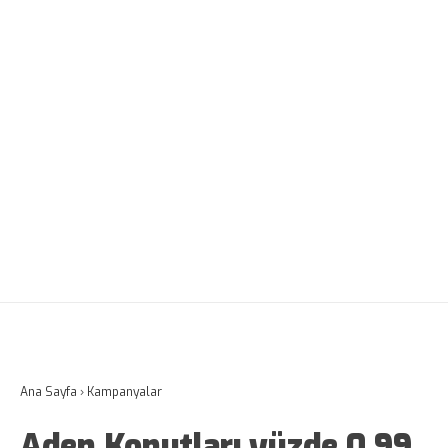
Ana Sayfa
›
Kampanyalar
Aden Konutları yüzde 0,99