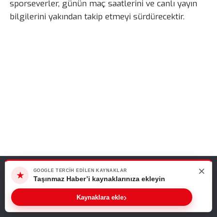
sporseverler, günün maç saatlerini ve canlı yayın
bilgilerini yakından takip etmeyi sürdürecektir.
×
Web sitemizde size en iyi deneyimi sunabilmemiz için çerezleri
GOOGLE TERCIH EDILEN KAYNAKLAR
★
kullanıyoruz. Bu siteyi kullanmaya devam ederseniz, bunu kabul
Taşınmaz Haber’i kaynaklarınıza ekleyin
ettiğinizi varsayarız.
›
Kaynaklara ekle
Tamam