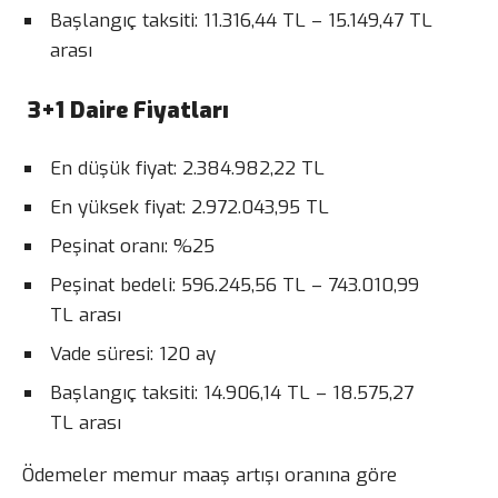
Başlangıç taksiti: 11.316,44 TL – 15.149,47 TL
arası
3+1 Daire Fiyatları
En düşük fiyat: 2.384.982,22 TL
En yüksek fiyat: 2.972.043,95 TL
Peşinat oranı: %25
Peşinat bedeli: 596.245,56 TL – 743.010,99
TL arası
Vade süresi: 120 ay
Başlangıç taksiti: 14.906,14 TL – 18.575,27
TL arası
Ödemeler memur maaş artışı oranına göre