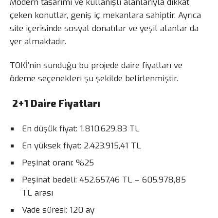
Modern tasarımı ve kullanışlı alanlarıyla dikkat
çeken konutlar, geniş iç mekanlara sahiptir. Ayrıca
site içerisinde sosyal donatılar ve yeşil alanlar da
yer almaktadır.
TOKİ’nin sunduğu bu projede daire fiyatları ve
ödeme seçenekleri şu şekilde belirlenmiştir.
2+1 Daire Fiyatları
En düşük fiyat: 1.810.629,83 TL
En yüksek fiyat: 2.423.915,41 TL
Peşinat oranı: %25
Peşinat bedeli: 452.657,46 TL – 605.978,85
TL arası
Vade süresi: 120 ay