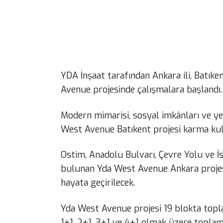
YDA İnşaat tarafından Ankara ili, Batıke
Avenue projesinde çalışmalara başlandı.
Modern mimarisi, sosyal imkânları ve yeş
West Avenue Batıkent projesi karma kulla
Ostim, Anadolu Bulvarı, Çevre Yolu ve İ
bulunan Yda West Avenue Ankara projes
hayata geçirilecek.
Yda West Avenue projesi 19 blokta topl
1+1, 2+1, 3+1 ve 4+1 olmak üzere toplam 