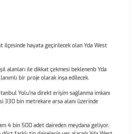
nt ilçesinde hayata geçirilecek olan Yda West
il alanları ile dikkat çekmesi beklenenb Yda
nımlı bir proje olarak inşa edilecek.
stanbul Yolu’na direkt erişim sağlanma imkanı
i 330 bin metrekare arsa alanı üzerinde
am 4 bin 500 adet daireden meydana geliyor.
dört farklı tip dairelerin yer alacağı Yda West