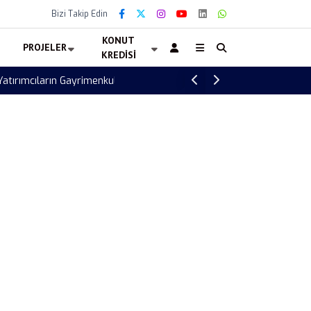
Bizi Takip Edin
KONUT
PROJELER
KREDISI
2026 İlk Yarıyıl Konut Raporu Açıklandı! S