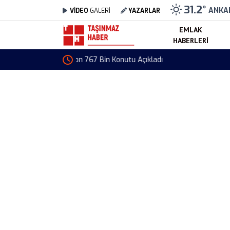
31.2
°
ANKA
VİDEO
GALERİ
YAZARLAR
EMLAK
HABERLERI
Akıllı Binalara İlgi Artıyor! Yatırımcıların Gayr