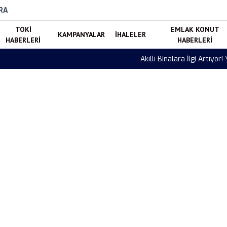
RA
TOKI
EMLAK KONUT
KAMPANYALAR
İHALELER
HABERLERI
HABERLERI
imenkul Tercihleri Değişiyor