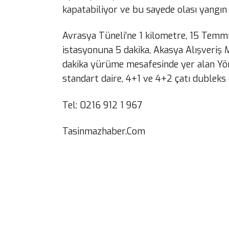
kapatabiliyor ve bu sayede olası yangı
Avrasya Tüneli’ne 1 kilometre, 15 Temm
istasyonuna 5 dakika, Akasya Alışveriş 
dakika yürüme mesafesinde yer alan Yör
standart daire, 4+1 ve 4+2 çatı dubleks d
Tel: 0216 912 1 967
Tasinmazhaber.Com