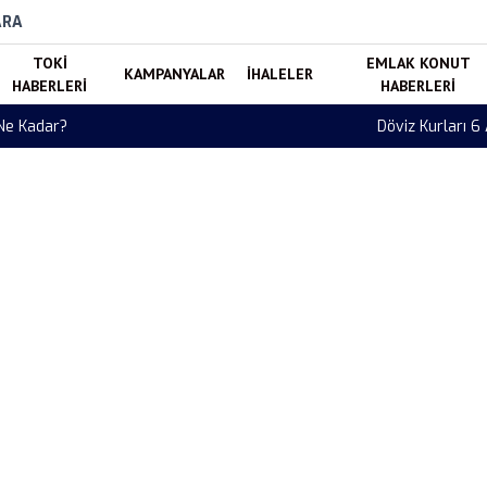
ARA
TOKI
EMLAK KONUT
KAMPANYALAR
İHALELER
HABERLERI
HABERLERI
ro ve Sterlin Fiyatları Güncellendi