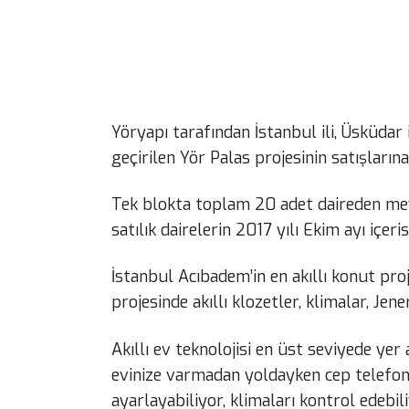
Yöryapı tarafından İstanbul ili, Üsküda
geçirilen Yör Palas projesinin satışları
Tek blokta toplam 20 adet daireden me
satılık dairelerin 2017 yılı Ekim ayı içer
İstanbul Acıbadem’in en akıllı konut pro
projesinde akıllı klozetler, klimalar, Jene
Akıllı ev teknolojisi en üst seviyede yer
evinize varmadan yoldayken cep telefonu y
ayarlayabiliyor, klimaları kontrol edebil