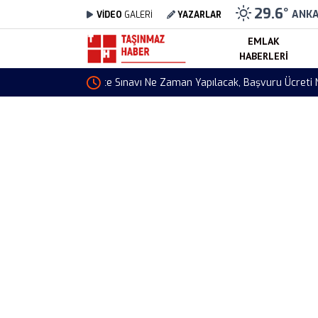
29.6
°
ANK
VİDEO
GALERİ
YAZARLAR
EMLAK
HABERLERI
Döviz Kurları 6 Ağustos 2026 Kaç TL? Dolar, Eu