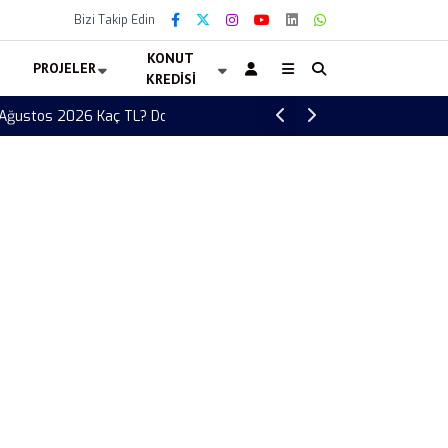
Bizi Takip Edin
KONUT
PROJELER
KREDISI
Akaryakıt Fiyatları 6 Ağustos 2026 Kaç TL?