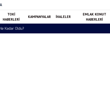
A
TOKI
EMLAK KONUT
KAMPANYALAR
İHALELER
HABERLERI
HABERLERI
6 Kaç TL? Gram, Çeyrek ve Cumhuriyet Altını Fiyatları Güncellendi