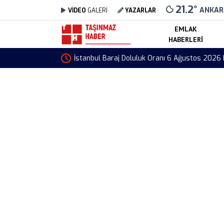
21.2
°
ANKAR
VİDEO
GALERİ
YAZARLAR
EMLAK
HABERLERI
Altın Fiyatları 6 Ağustos 202