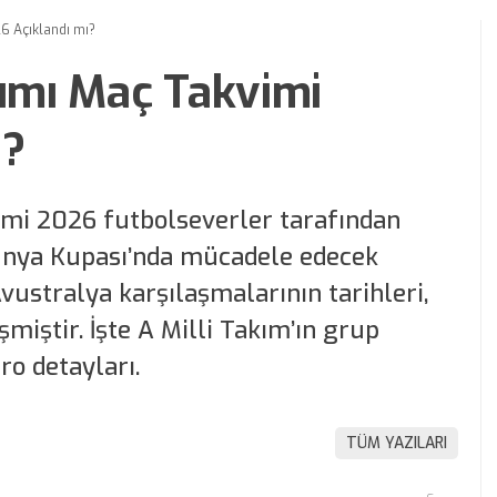
26 Açıklandı mı?
kımı Maç Takvimi
ı?
imi 2026 futbolseverler tarafından
Dünya Kupası’nda mücadele edecek
ustralya karşılaşmalarının tarihleri,
miştir. İşte A Milli Takım’ın grup
o detayları.
TÜM YAZILARI