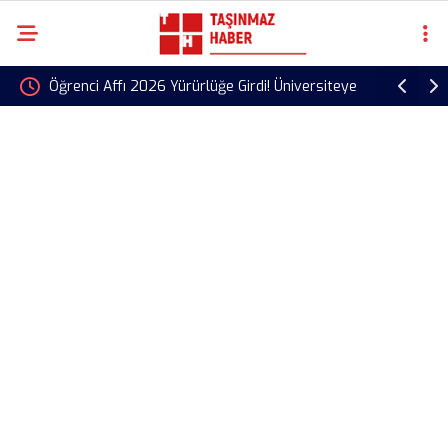
 2026 Yürürlüğe Girdi! Üniversiteye
OpenAI Astra Modeli İçin Güven
 Aylık Başvuru Süresi Başladı
Geliştirme Çalışmaları Neden 