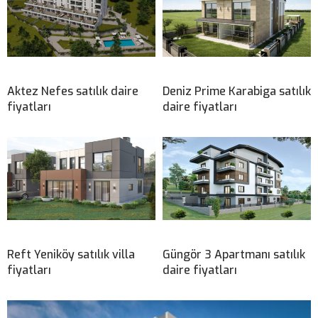
Aktez Nefes satılık daire
Deniz Prime Karabiga satılık
fiyatları
daire fiyatları
Reft Yeniköy satılık villa
Güngör 3 Apartmanı satılık
fiyatları
daire fiyatları