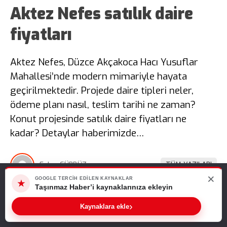
Aktez Nefes satılık daire
fiyatları
Aktez Nefes, Düzce Akçakoca Hacı Yusuflar
Mahallesi’nde modern mimariyle hayata
geçirilmektedir. Projede daire tipleri neler,
ödeme planı nasıl, teslim tarihi ne zaman?
Konut projesinde satılık daire fiyatları ne
kadar? Detaylar haberimizde…
Fulya GÜRBÜZ
TÜM YAZILARI
×
Web sitemizde size en iyi deneyimi sunabilmemiz için çerezleri
GOOGLE TERCIH EDILEN KAYNAKLAR
★
kullanıyoruz. Bu siteyi kullanmaya devam ederseniz, bunu kabul
Taşınmaz Haber’i kaynaklarınıza ekleyin
Giriş: 07-08-2026 14:54
Proje Haberleri
ettiğinizi varsayarız.
›
Kaynaklara ekle
Tamam