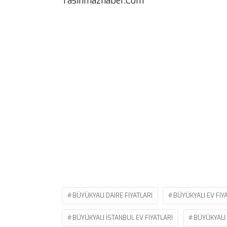
Tasinmazhaber.Com
BÜYÜKYALI DAIRE FIYATLARI
BÜYÜKYALI EV FIY
BÜYÜKYALI ISTANBUL EV FIYATLARI
BÜYÜKYALI 