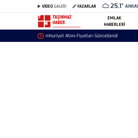
25.1
°
ANKA
VİDEO
GALERİ
YAZARLAR
EMLAK
HABERLERI
Toki Erzurum Yakutiye 488 Konut Teslimleri D