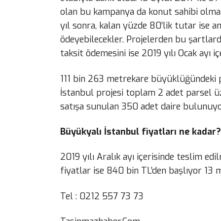
olan bu kampanya da konut sahibi olmak 
yıl sonra, kalan yüzde 80’lik tutar ise 
ödeyebilecekler. Projelerden bu şartlarda
taksit ödemesini ise 2019 yılı Ocak ayı iç
111 bin 263 metrekare büyüklüğündeki pa
İstanbul projesi toplam 2 adet parsel üz
satışa sunulan 350 adet daire bulunuyo
Büyükyalı İstanbul fiyatları ne kadar?
2019 yılı Aralık ayı içerisinde teslim e
fiyatlar ise 840 bin TL’den başlıyor 13 
Tel : 0212 557 73 73