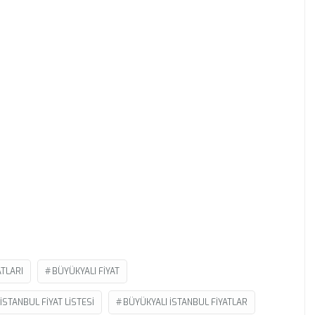
ATLARI
BÜYÜKYALI FIYAT
ISTANBUL FIYAT LISTESI
BÜYÜKYALI ISTANBUL FIYATLAR