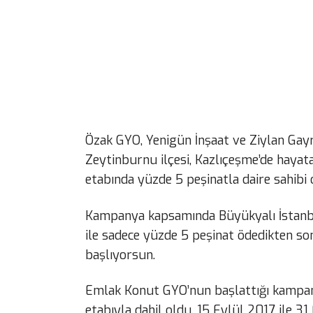
Özak GYO, Yenigün İnşaat ve Ziylan Gayri
Zeytinburnu ilçesi, Kazlıçeşme’de hayata
etabında yüzde 5 peşinatla daire sahib
Kampanya kapsamında Büyükyalı İstanbul 
ile sadece yüzde 5 peşinat ödedikten son
başlıyorsun.
Emlak Konut GYO’nun başlattığı kampany
etabıyla dahil oldu. 15 Eylül 2017 ile 31