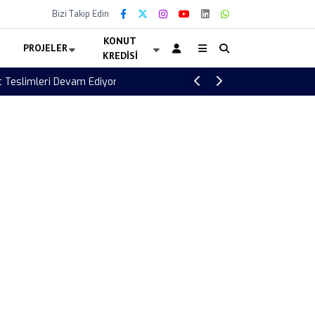
Bizi Takip Edin
KONUT
PROJELER
KREDISI
Ankara’da Satılık Arsa İhalesi Duyuruldu! A