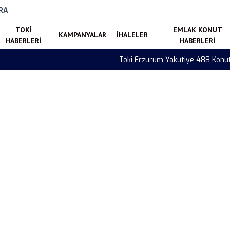
RA
TOKI
EMLAK KONUT
KAMPANYALAR
İHALELER
HABERLERI
HABERLERI
evam Ediyor! İşte Blok Blok Teslim Takvimi