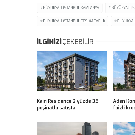
BÜYÜKYALI ISTANBUL KAMPANYA
BÜYÜKYALI I
BÜYÜKYALI ISTANBUL TESLIM TARIHI
BÜYÜKYAL
İLGİNİZİ
ÇEKEBİLİR
Kain Residence 2 yüzde 35
Aden Kon
peşinatla satışta
faizli kre