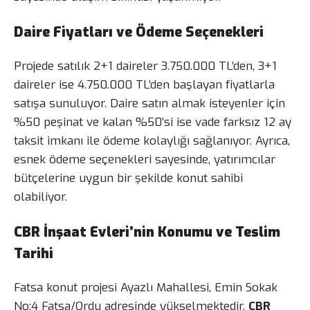
Daire Fiyatları ve Ödeme Seçenekleri
Projede satılık 2+1 daireler 3.750.000 TL’den, 3+1
daireler ise 4.750.000 TL’den başlayan fiyatlarla
satışa sunuluyor. Daire satın almak isteyenler için
%50 peşinat ve kalan %50’si ise vade farksız 12 ay
taksit imkanı ile ödeme kolaylığı sağlanıyor. Ayrıca,
esnek ödeme seçenekleri sayesinde, yatırımcılar
bütçelerine uygun bir şekilde konut sahibi
olabiliyor.
CBR İnşaat Evleri’nin Konumu ve Teslim
Tarihi
Fatsa konut projesi Ayazlı Mahallesi, Emin Sokak
No:4 Fatsa/Ordu adresinde yükselmektedir.
CBR