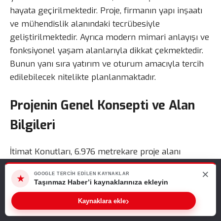
hayata geçirilmektedir. Proje, firmanın yapı inşaatı
ve mühendislik alanındaki tecrübesiyle
geliştirilmektedir. Ayrıca modern mimari anlayışı ve
fonksiyonel yaşam alanlarıyla dikkat çekmektedir.
Bunun yanı sıra yatırım ve oturum amacıyla tercih
edilebilecek nitelikte planlanmaktadır.
Projenin Genel Konsepti ve Alan
Bilgileri
İtimat Konutları, 6.976 metrekare proje alanı
üzerinde yükselmektedir. Projede 500 metrekare
×
Web sitemizde size en iyi deneyimi sunabilmemiz için çerezleri
GOOGLE TERCIH EDILEN KAYNAKLAR
yeşil alan bulunmaktadır. Ayrıca toplam 44 konut
★
kullanıyoruz. Bu siteyi kullanmaya devam ederseniz, bunu kabul
Taşınmaz Haber’i kaynaklarınıza ekleyin
yer almaktadır. Böylece butik site konseptiyle sakin
ettiğinizi varsayarız.
›
Kaynaklara ekle
ve konforlu bir yaşam sunulmaktadır. Proje, estetik
Tamam
mimari çizgilerle tasarlanmaktadır. Aynı zamanda