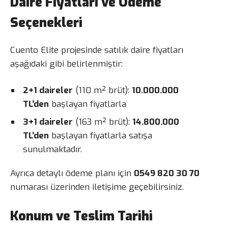
Daire Fiyatları ve Ödeme
Seçenekleri
Cuento Elite projesinde satılık daire fiyatları
aşağıdaki gibi belirlenmiştir:
2+1 daireler
(110 m² brüt):
10.000.000
TL’den
başlayan fiyatlarla
3+1 daireler
(163 m² brüt):
14.800.000
TL’den
başlayan fiyatlarla satışa
sunulmaktadır.
Ayrıca detaylı ödeme planı için
0549 820 30 70
numarası üzerinden iletişime geçebilirsiniz.
Konum ve Teslim Tarihi