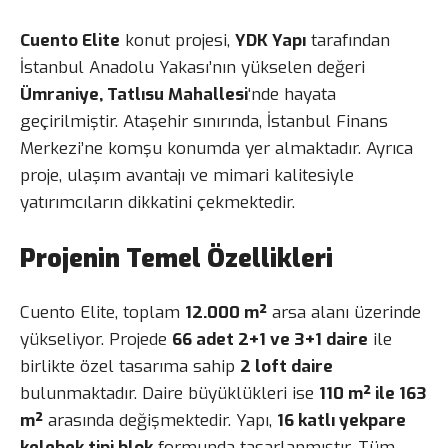
Cuento Elite
konut projesi,
YDK Yapı
tarafından
İstanbul Anadolu Yakası’nın yükselen değeri
Ümraniye, Tatlısu Mahallesi
‘nde hayata
geçirilmiştir. Ataşehir sınırında, İstanbul Finans
Merkezi’ne komşu konumda yer almaktadır. Ayrıca
proje, ulaşım avantajı ve mimari kalitesiyle
yatırımcıların dikkatini çekmektedir.
Projenin Temel Özellikleri
Cuento Elite, toplam
12.000 m²
arsa alanı üzerinde
yükseliyor. Projede
66 adet 2+1 ve 3+1 daire
ile
birlikte özel tasarıma sahip
2 loft daire
bulunmaktadır. Daire büyüklükleri ise
110 m² ile 163
m²
arasında değişmektedir. Yapı,
16 katlı yekpare
kelebek tipi blok
formunda tasarlanmıştır. Tüm