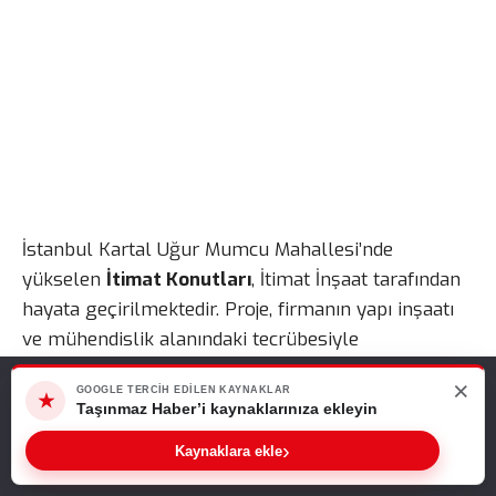
İstanbul Kartal Uğur Mumcu Mahallesi’nde
yükselen
İtimat Konutları
, İtimat İnşaat tarafından
hayata geçirilmektedir. Proje, firmanın yapı inşaatı
ve mühendislik alanındaki tecrübesiyle
geliştirilmektedir. Ayrıca modern mimari anlayışı ve
×
Web sitemizde size en iyi deneyimi sunabilmemiz için çerezleri
GOOGLE TERCIH EDILEN KAYNAKLAR
fonksiyonel yaşam alanlarıyla dikkat çekmektedir.
★
kullanıyoruz. Bu siteyi kullanmaya devam ederseniz, bunu kabul
Taşınmaz Haber’i kaynaklarınıza ekleyin
Bunun yanı sıra yatırım ve oturum amacıyla tercih
ettiğinizi varsayarız.
›
Kaynaklara ekle
edilebilecek nitelikte planlanmaktadır.
Tamam