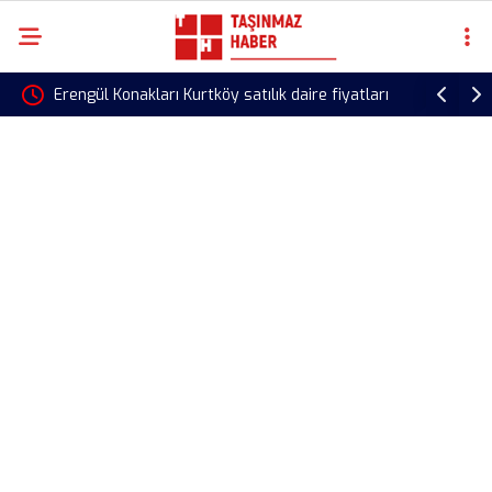
y satılık daire fiyatları
Ankara İş Yeri Kiralama İhalesi Başladı! 
Belediyesi 265 İş Yerini 10 Yıllığına Kira