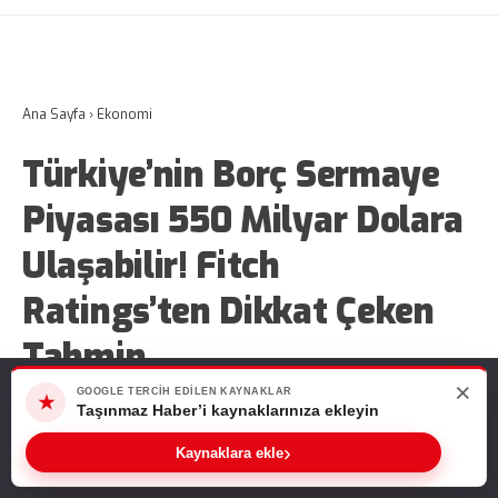
Ana Sayfa
›
Ekonomi
Türkiye’nin Borç Sermaye
Piyasası 550 Milyar Dolara
Ulaşabilir! Fitch
Ratings’ten Dikkat Çeken
Tahmin
×
Web sitemizde size en iyi deneyimi sunabilmemiz için çerezleri
GOOGLE TERCIH EDILEN KAYNAKLAR
★
kullanıyoruz. Bu siteyi kullanmaya devam ederseniz, bunu kabul
Taşınmaz Haber’i kaynaklarınıza ekleyin
Türkiye’nin borç sermaye piyasası için Fitch
ettiğinizi varsayarız.
Ratings’ten yeni tahmin geldi. Kuruluş, piyasa
›
Kaynaklara ekle
Tamam
büyüklüğünün 2026 yıl sonunda 550 milyar