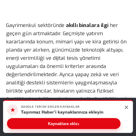
Gayrimenkul sektöründe
akıllı binalara ilgi
her
geçen gün artmaktadır. Geçmişte yatırım
kararlarında konum, mimari yapı ve kira getirisi ön
planda yer alırken, günümüzde teknolojik altyapı,
enerji verimliliği ve dijital tesis yönetimi
uygulamaları da önemli kriterler arasında
değerlendirilmektedir. Ayrıca yapay zekâ ve veri
analitiği destekli sistemlerin yaygınlaşmasıyla
birlikte yatırımcılar, binaların yalnızca fiziksel
özelliklerine değil, ne kadar verimli yönetildiğine de
×
Web sitemizde size en iyi deneyimi sunabilmemiz için çerezleri
odaklanmaktadır.
GOOGLE TERCIH EDILEN KAYNAKLAR
★
kullanıyoruz. Bu siteyi kullanmaya devam ederseniz, bunu kabul
Taşınmaz Haber’i kaynaklarınıza ekleyin
ettiğinizi varsayarız.
Akıllı Binalara İlgi Neden Artıyor?
›
Kaynaklara ekle
Tamam