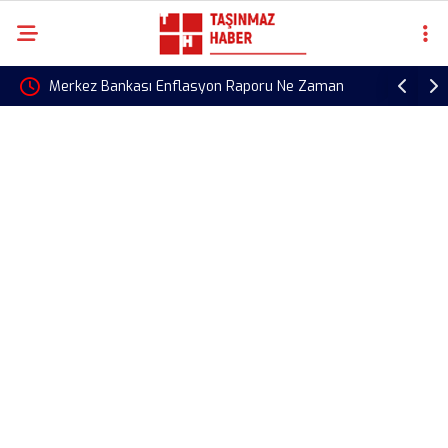
kası Enflasyon Raporu Ne Zaman
Öğretmen Atamalarında Bra
 2026-III Toplantısının Tarihi Belli
Kontenjanlar Açıklandı! Han
Yapılacak?