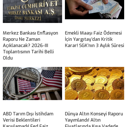
Merkez Bankası Enflasyon
Emekli Maaşı Faiz Ödemesi
Raporu Ne Zaman
İçin Yargıtay’dan Kritik
Açıklanacak? 2026-III
Karar! SGK’nın 3 Aylık Süresi
Toplantısının Tarihi Belli
Oldu
ABD Tarım Dışı İstihdam
Dünya Altın Konseyi Raporu
Verisi Beklentileri
Yayımlandı! Altın
Karşılamadı! Fed Faiz
Fiyatlarında Kısa Vadede