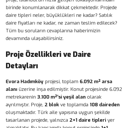
birinde konumlanarak dikkat çekmektedir. Projede
daire tipleri neler, büyüklükleri ne kadar? Satılık
daire fiyatları ne kadar, ne zaman teslim edilecek?
Tüm bu soruların cevaplarına haberimizin
devamında ulaşabilirsiniz.
Proje Özellikleri ve Daire
Detayları
Evora Hadımköy
projesi, toplam
6.092 m² arsa
alanı
üzerine inşa edilmiştir. Konut projesinde 6.092
metrekarenin
3.100 m²’si yeşil alan
olarak
ayrılmıştır. Proje,
2 blok
ve toplamda
108 daireden
oluşmaktadır. Türk aile yapısına uygun şekilde
tasarlanan projede, yalnızca
2+1 daire tipleri
yer
almaktatır. Bu kapsamda konut projesinde
1+1