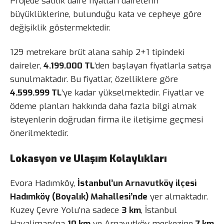
Projede satılık daire fiyatları dairelerin
büyüklüklerine, bulunduğu kata ve cepheye göre
değişiklik göstermektedir.
129 metrekare brüt alana sahip 2+1 tipindeki
daireler,
4.199.000 TL
’den başlayan fiyatlarla satışa
sunulmaktadır. Bu fiyatlar, özelliklere göre
4.599.999 TL
’ye kadar yükselmektedir. Fiyatlar ve
ödeme planları hakkında daha fazla bilgi almak
isteyenlerin doğrudan firma ile iletişime geçmesi
önerilmektedir.
Lokasyon ve Ulaşım Kolaylıkları
Evora Hadımköy,
İstanbul’un Arnavutköy ilçesi
Hadımköy (Boyalık) Mahallesi’nde
yer almaktadır.
Kuzey Çevre Yolu’na sadece
3 km
, İstanbul
Havalimanı’na
10 km
ve Arnavutköy merkezine
7 km