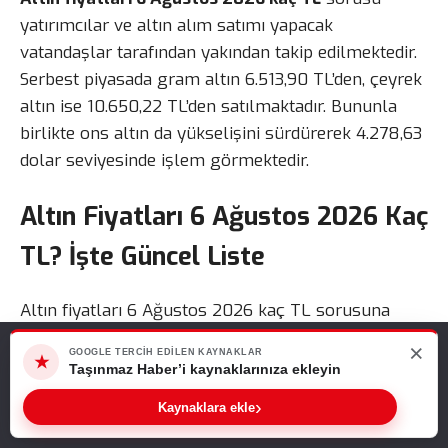
yatırımcılar ve altın alım satımı yapacak
vatandaşlar tarafından yakından takip edilmektedir.
Serbest piyasada gram altın 6.513,90 TL’den, çeyrek
altın ise 10.650,22 TL’den satılmaktadır. Bununla
birlikte ons altın da yükselişini sürdürerek 4.278,63
dolar seviyesinde işlem görmektedir.
Altın Fiyatları 6 Ağustos 2026 Kaç
TL? İşte Güncel Liste
Altın fiyatları 6 Ağustos 2026 kaç TL sorusuna
ilişkin güncel rakamlar açıklanmıştır. Ayrıca serbest
×
Web sitemizde size en iyi deneyimi sunabilmemiz için çerezleri
GOOGLE TERCIH EDILEN KAYNAKLAR
★
piyasada birçok altın türünde yükseliş devam
kullanıyoruz. Bu siteyi kullanmaya devam ederseniz, bunu kabul
Taşınmaz Haber’i kaynaklarınıza ekleyin
ettiğinizi varsayarız.
etmektedir.
›
Sıradaki Haber
Kaynaklara ekle
Tamam
Altın Fiyatları 6 Ağustos 2026 Kaç TL? Gram, Çeyrek ve Cumhuriyet Altını Fiyatları Güncellendi
6 Ağustos 2026 Perşembe günü saat 09.44