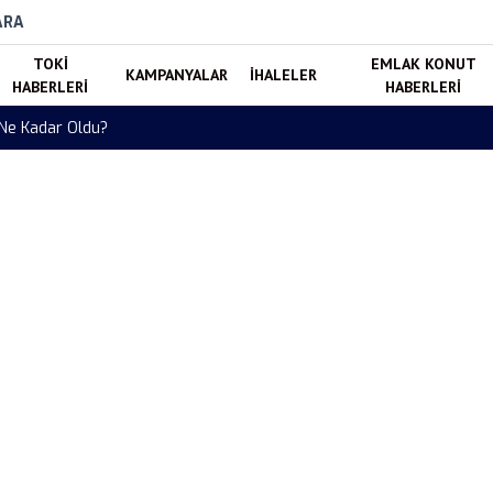
ARA
TOKI
EMLAK KONUT
KAMPANYALAR
İHALELER
HABERLERI
HABERLERI
 Ne Kadar Oldu?