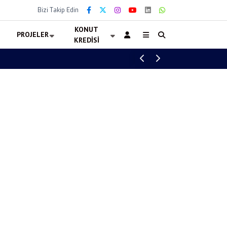
Bizi Takip Edin
KONUT
PROJELER
KREDISI
Altın Fiyatları 6 Ağustos 2026 Kaç TL? Gra