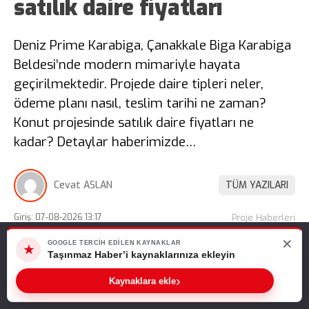
satılık daire fiyatları
Deniz Prime Karabiga, Çanakkale Biga Karabiga
Beldesi’nde modern mimariyle hayata
geçirilmektedir. Projede daire tipleri neler,
ödeme planı nasıl, teslim tarihi ne zaman?
Konut projesinde satılık daire fiyatları ne
kadar? Detaylar haberimizde…
Cevat ASLAN
TÜM YAZILARI
Giriş: 07-08-2026 13:17
Proje Haberleri
×
Web sitemizde size en iyi deneyimi sunabilmemiz için çerezleri
GOOGLE TERCIH EDILEN KAYNAKLAR
★
kullanıyoruz. Bu siteyi kullanmaya devam ederseniz, bunu kabul
Taşınmaz Haber’i kaynaklarınıza ekleyin
ettiğinizi varsayarız.
›
Kaynaklara ekle
Tamam