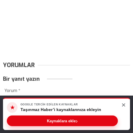
YORUMLAR
Bir yanıt yazın
Yorum
*
×
Web sitemizde size en iyi deneyimi sunabilmemiz için çerezleri
GOOGLE TERCIH EDILEN KAYNAKLAR
★
kullanıyoruz. Bu siteyi kullanmaya devam ederseniz, bunu kabul
Taşınmaz Haber’i kaynaklarınıza ekleyin
ettiğinizi varsayarız.
›
Kaynaklara ekle
Tamam
Ad
*
E-posta
*