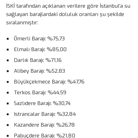
İSKİ tarafından açıklanan verilere göre İstanbul’a su
sağlayan barajlardaki doluluk oranları şu şekilde
sıralanmıştır:
Ömerli Barajı: %75,73
Elmalı Barajı: %85,00
Darlık Barajı: %71,16
Alibey Barajı: %52,83
Büyükçekmece Barajı: %47,76
Terkos Barajı: %44,59
Sazlıdere Barajı: %30,74
Istrancalar Barajı: %32,84
Kazandere Barajı: %26,78
Pabuçdere Barajı: %21,80