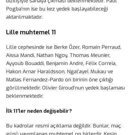
dizilişiyle sahaya çıkması beklenmektedir. Paul
Pogba’nın ise bu kez yedek başlayabileceği
aktarılmaktadır.
Lille muhtemel 11
Lille cephesinde ise Berke Özer, Romain Perraud,
Aissa Mandi, Nathan Ngoy, Thomas Meunier,
Ayyoub Bouaddi, Benjamin André, Félix Correia,
Hakon Arnar Haraldsson, Ngal’ayel Mukau ve
Matias Fernandez-Pardo on birinin öne çıktığı
görülmektedir. Olivier Giroud’nun yedek başlaması
beklenmektedir.
İlk 11’ler neden değişebilir?
Bu kadrolar resmî açıklama değildir. Bunlar, maç
günü yayımlanan muhtemel on birlerdir. Kesin