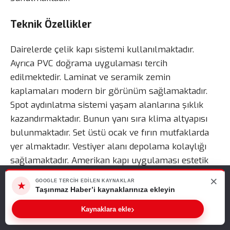
Teknik Özellikler
Dairelerde çelik kapı sistemi kullanılmaktadır.
Ayrıca PVC doğrama uygulaması tercih
edilmektedir. Laminat ve seramik zemin
kaplamaları modern bir görünüm sağlamaktadır.
Spot aydınlatma sistemi yaşam alanlarına şıklık
kazandırmaktadır. Bunun yanı sıra klima altyapısı
bulunmaktadır. Set üstü ocak ve fırın mutfaklarda
yer almaktadır. Vestiyer alanı depolama kolaylığı
sağlamaktadır. Amerikan kapı uygulaması estetik
görünüm sunmaktadır. Armatür musluk bataryalar
×
Web sitemizde size en iyi deneyimi sunabilmemiz için çerezleri
GOOGLE TERCIH EDILEN KAYNAKLAR
★
kaliteli malzemelerden seçilmektedir. Ayrıca panjur
kullanıyoruz. Bu siteyi kullanmaya devam ederseniz, bunu kabul
Taşınmaz Haber’i kaynaklarınıza ekleyin
ettiğinizi varsayarız.
sistemi ve giriş rampa düzenlemeleri konforlu
›
Kaynaklara ekle
kullanım sağlamaktadır.
Tamam