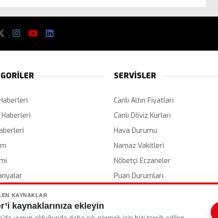
GORİLER
SERVİSLER
Haberleri
Canlı Altın Fiyatları
 Haberleri
Canlı Döviz Kurları
aberleri
Hava Durumu
em
Namaz Vakitleri
mi
Nöbetçi Eczaneler
nyalar
Puan Durumları
er
Etkinlik Takvimi
LEN KAYNAKLAR
’i kaynaklarınıza ekleyin
e’da uygun olduğunda daha sık görmek için bizi tercih edilen