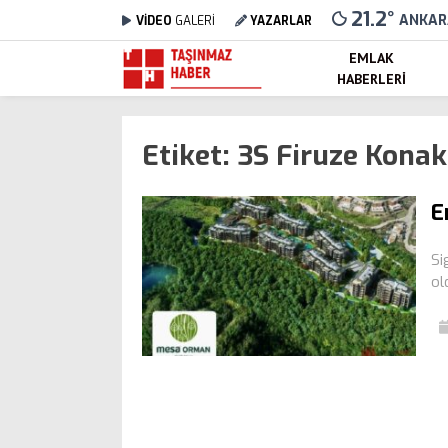
21.2
°
ANKAR
VİDEO
GALERİ
YAZARLAR
EMLAK
HABERLERI
Etiket:
3S Firuze Konak
E
Si
ol