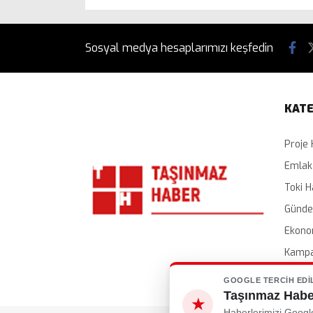
Sosyal medya hesaplarımızı keşfedin
KATE
Proje 
Emlak
Toki H
Günd
Ekono
Kampa
İhalel
GOOGLE TERCIH EDI
Taşınmaz Haber
★
Haberlerimizi Googl