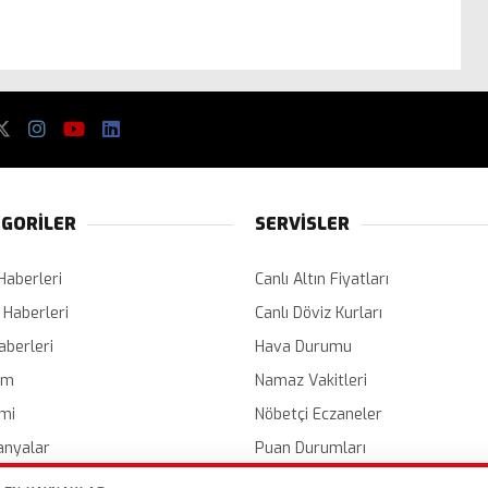
GORİLER
SERVİSLER
Haberleri
Canlı Altın Fiyatları
 Haberleri
Canlı Döviz Kurları
aberleri
Hava Durumu
em
Namaz Vakitleri
mi
Nöbetçi Eczaneler
nyalar
Puan Durumları
er
Etkinlik Takvimi