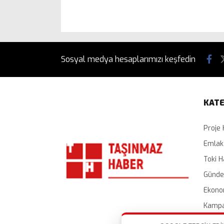
Sosyal medya hesaplarımızı keşfedin
KATE
Proje 
Emlak
Toki H
Günd
Ekono
Kampa
İhalel