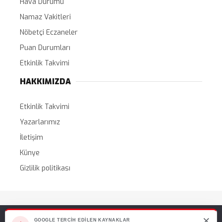
Hava Durumu
Namaz Vakitleri
Nöbetçi Eczaneler
Puan Durumları
Etkinlik Takvimi
HAKKIMIZDA
Etkinlik Takvimi
Yazarlarımız
İletişim
Künye
Gizlilik politikası
Tüm Hakları Saklıdır. |
WordPress Haber Teması
×
Web sitemizde size en iyi deneyimi sunabilmemiz için çerezleri
GOOGLE TERCIH EDILEN KAYNAKLAR