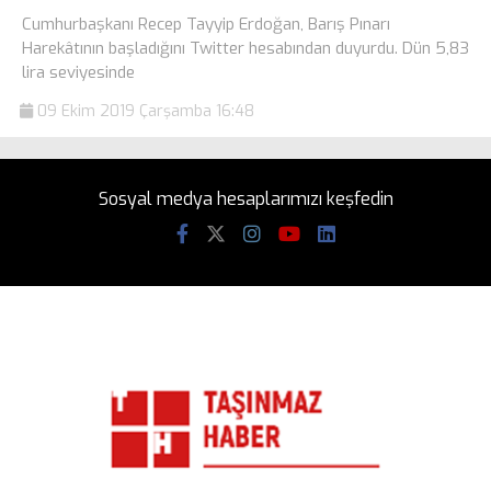
Cumhurbaşkanı Recep Tayyip Erdoğan, Barış Pınarı
Harekâtının başladığını Twitter hesabından duyurdu. Dün 5,83
lira seviyesinde
09 Ekim 2019 Çarşamba 16:48
Sosyal medya hesaplarımızı keşfedin