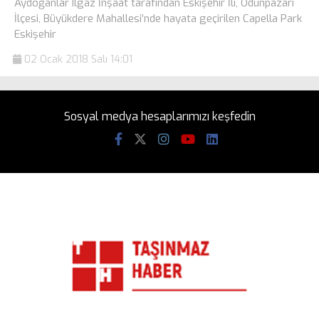
Aydoğanlar Ilgaz İnşaat tarafından Eskişehir İli, Odunpazarı
İlçesi, Büyükdere Mahallesi’nde hayata geçirilen Capella Park
Eskişehir
02 Ocak 2018 Salı 14:01
Sosyal medya hesaplarımızı keşfedin