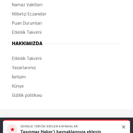
Namaz Vakitleri
Nöbetçi Eczaneler
Puan Durumları
Etkinlik Takvimi
HAKKIMIZDA
Etkinlik Takvimi
Yazarlarımız
İletişim
Künye
Gizlilik politikası
Tüm Hakları Saklıdır. |
WordPress Haber Teması
×
Web sitemizde size en iyi deneyimi sunabilmemiz için çerezleri
GOOGLE TERCIH EDILEN KAYNAKLAR
★
kullanıyoruz. Bu siteyi kullanmaya devam ederseniz, bunu kabul
Taşınmaz Haber’i kaynaklarınıza ekleyin