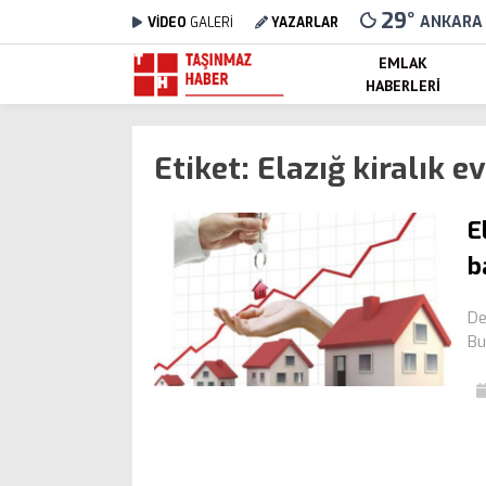
29
°
ANKARA
VİDEO
GALERİ
YAZARLAR
EMLAK
HABERLERI
Etiket:
Elazığ kiralık ev
E
b
De
Bu