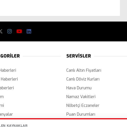
GORİLER
SERVİSLER
Haberleri
Canlı Altın Fiyatları
 Haberleri
Canlı Döviz Kurları
aberleri
Hava Durumu
em
Namaz Vakitleri
mi
Nöbetçi Eczaneler
nyalar
Puan Durumları
er
Etkinlik Takvimi
LEN KAYNAKLAR