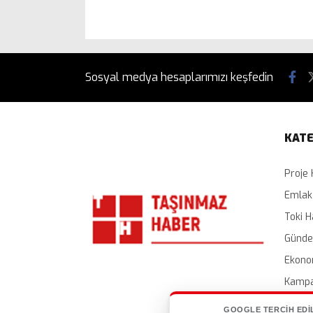
Sosyal medya hesaplarımızı keşfedin
KATE
Proje 
Emlak
Toki H
Günd
Ekono
Kampa
İhalel
GOOGLE TERCIH EDI