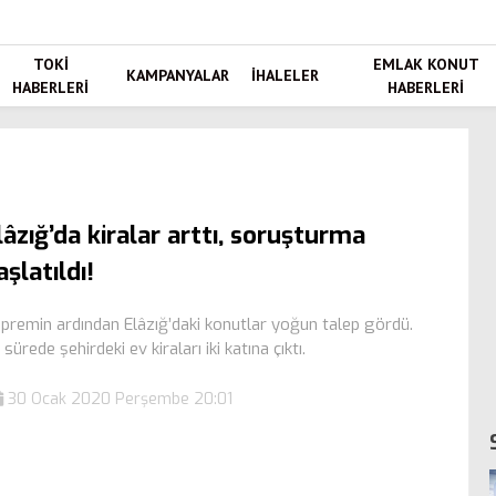
TOKI
EMLAK KONUT
KAMPANYALAR
İHALELER
HABERLERI
HABERLERI
lâzığ’da kiralar arttı, soruşturma
aşlatıldı!
premin ardından Elâzığ’daki konutlar yoğun talep gördü.
 sürede şehirdeki ev kiraları iki katına çıktı.
30 Ocak 2020 Perşembe 20:01