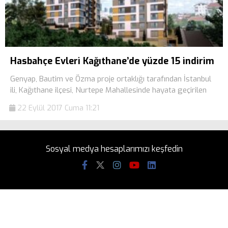
Hasbahçe Evleri Kağıthane’de yüzde 15 indirim
Genyap, Bautim ve Özma proje ortaklığı tarafından İstanbul
ili, Kağıthane ilçesi, Nurtepe Mahallesinde hayata geçirilen
22 Eylül 2017 Cuma 11:21
Sosyal medya hesaplarımızı keşfedin