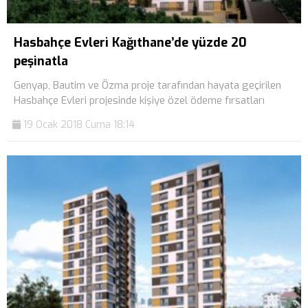
Hasbahçe Evleri Kağıthane’de yüzde 20
peşinatla
Genyap, Bautim ve Özma proje tarafından hayata geçirilen
Hasbahçe Evleri projesinde kişiye özel ödeme fırsatları
19 Ocak 2018 Cuma 18:14