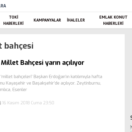
ARA
TOKI
EMLAK KONUT
KAMPANYALAR
İHALELER
HABERLERI
HABERLERI
t bahçesi
 Millet Bahçesi yarın açılıyor
k ‘millet bahçeleri’ Başkan Erdoğan’ın katılımıyla hafta
nu Kayaşehir ve Başakşehir’de açılıyor. Zeytinburnu,
mlıca, Esenler
16 Kasım 2018 Cuma 23:50