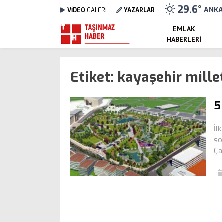
29.6
°
ANK
VİDEO
GALERİ
YAZARLAR
EMLAK
HABERLERI
Etiket:
kayaşehir mille
5
İl
so
Ça