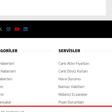
GORİLER
SERVİSLER
Haberleri
Canlı Altın Fiyatları
 Haberleri
Canlı Döviz Kurları
aberleri
Hava Durumu
em
Namaz Vakitleri
mi
Nöbetçi Eczaneler
nyalar
Puan Durumları
er
Etkinlik Takvimi