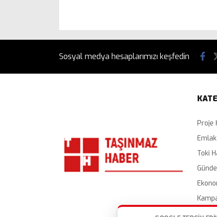
Sosyal medya hesaplarımızı keşfedin
KATE
Proje 
Emlak
Toki H
Günd
Ekono
Kampa
İhalel