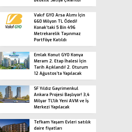
Bedelle Satışa Çıkarıldı
Vakıf GYO Arsa Alımı İçin
660 Milyon TL Ödedi!
Konak’taki 5 Bin 496
Metrekarelik Taşınmaz
Portföye Katıldı
Emlak Konut GYO Konya
Meram 2. Etap İhalesi İçin
Tarih Açıklandı! 2. Oturum
12 Ağustos’ta Yapılacak
SF Yıldız Gayrimenkul
Ankara Projesi Başlıyor! 3,4
Milyar TL’lik Yeni AVM ve İş
Merkezi Yapılacak
Tefkam Yaşam Evleri satılık
daire fiyatları