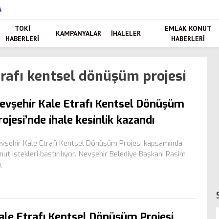
A
TOKI
EMLAK KONUT
KAMPANYALAR
İHALELER
HABERLERI
HABERLERI
trafı kentsel dönüşüm projesi
evşehir Kale Etrafı Kentsel Dönüşüm
rojesi’nde ihale kesinlik kazandı
vşehir Kale Etrafı Kentsel Dönüşüm Projesi kapsamında
nut istekleri bastırılıyor. Nevşehir Belediye Başkanı Rasim
,
ale Etrafı Kentsel Dönüşüm Projesi