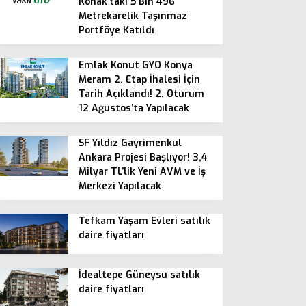
Konak’taki 5 Bin 496
Metrekarelik Taşınmaz
Portföye Katıldı
Emlak Konut GYO Konya
Meram 2. Etap İhalesi İçin
Tarih Açıklandı! 2. Oturum
12 Ağustos’ta Yapılacak
SF Yıldız Gayrimenkul
Ankara Projesi Başlıyor! 3,4
Milyar TL’lik Yeni AVM ve İş
Merkezi Yapılacak
Tefkam Yaşam Evleri satılık
daire fiyatları
İdealtepe Güneysu satılık
daire fiyatları