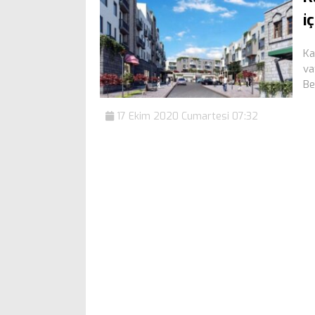
i
Ka
va
Be
17 Ekim 2020 Cumartesi 07:32