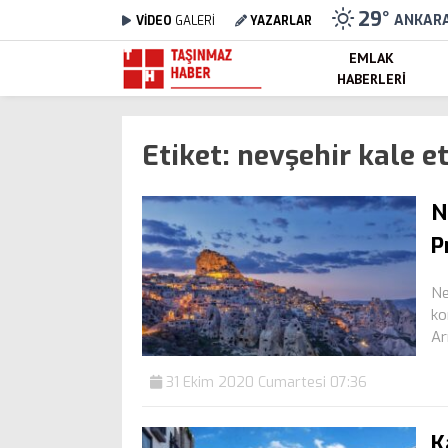
29
°
ANKAR
VİDEO
GALERİ
YAZARLAR
EMLAK
HABERLERI
Etiket:
nevşehir kale e
N
P
Ne
ko
Arı
31 Ekim 2020 Cumartesi 07:36
K