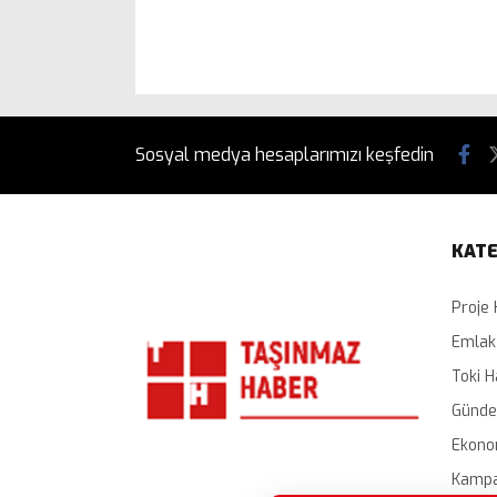
Sosyal medya hesaplarımızı keşfedin
KATE
Proje 
Emlak
Toki H
Günd
Ekono
Kampa