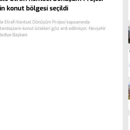
çin konut bölgesi seçildi
le Etrafı Kentsel Dönüşüm Projesi kapsamında
tandaşların konut istekleri göz ardı edilmiyor. Nevşehir
lediye Başkanı