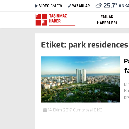
25.7
°
ANK
VİDEO
GALERİ
YAZARLAR
EMLAK
HABERLERI
Etiket:
park residences
P
f
Bi
Ba
pr
14 Ekim 2017 Cumartesi 01:13