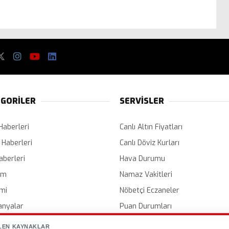
GORİLER
SERVİSLER
Haberleri
Canlı Altın Fiyatları
 Haberleri
Canlı Döviz Kurları
aberleri
Hava Durumu
em
Namaz Vakitleri
mi
Nöbetçi Eczaneler
nyalar
Puan Durumları
er
Etkinlik Takvimi
LEN KAYNAKLAR