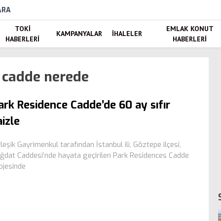
ARA
TOKI
EMLAK KONUT
KAMPANYALAR
İHALELER
HABERLERI
HABERLERI
 cadde nerede
ark Residence Cadde’de 60 ay sıfır
aizle
rleşik Gayrimenkul tarafından İstanbul ili, Göztepe ilçesi,
ğdat Caddesi’nde hayata geçirilen Park Residences Cadde
ojesinde