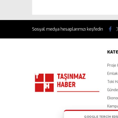
Sosyal medya hesaplarımızı keşfedin
KATE
Proje 
Emlak
Toki H
Günd
Ekono
Kampa
İhalel
GOOGLE TERCIH EDI