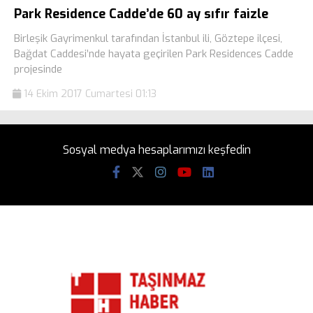
Park Residence Cadde’de 60 ay sıfır faizle
Birleşik Gayrimenkul tarafından İstanbul ili, Göztepe ilçesi,
Bağdat Caddesi’nde hayata geçirilen Park Residences Cadde
projesinde
14 Ekim 2017 Cumartesi 01:13
Sosyal medya hesaplarımızı keşfedin