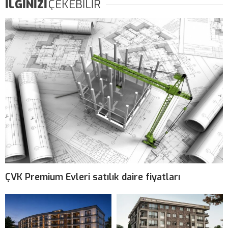
İLGİNİZİ
ÇEKEBİLİR
ÇVK Premium Evleri satılık daire fiyatları