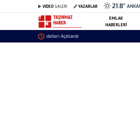
21.8
°
ANKA
VİDEO
GALERİ
YAZARLAR
EMLAK
HABERLERI
MEB İlk Defa Yönetici Atama Takvimi Güncellen