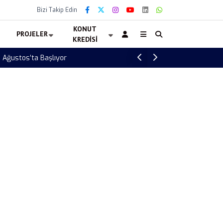
Bizi Takip Edin
KONUT
PROJELER
KREDISI
Altın Pasaport Başvurusu Başladı! 90 Bin 