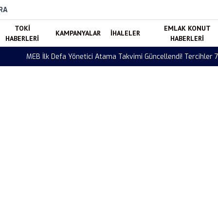
RA
TOKI
EMLAK KONUT
KAMPANYALAR
İHALELER
HABERLERI
HABERLERI
di! Tercihler 7 Ağustos’ta Başlıyor