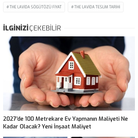
THE LAVIDA SÖĞÜTÖZÜ FIYAT
THE LAVIDA TESLIM TARIHI
İLGİNİZİ
ÇEKEBİLİR
2027’de 100 Metrekare Ev Yapmanın Maliyeti Ne
Kadar Olacak? Yeni İnşaat Maliyet