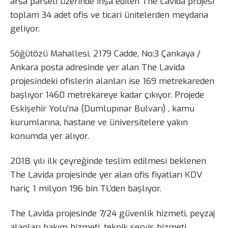
arsa parseli üzerinde inşa edilen The Lavida projesi
toplam 34 adet ofis ve ticari ünitelerden meydana
geliyor.
Söğütözü Mahallesi, 2179 Cadde, No:3 Çankaya /
Ankara posta adresinde yer alan The Lavida
projesindeki ofislerin alanları ise 169 metrekareden
başlıyor 1460 metrekareye kadar çıkıyor. Projede
Eskişehir Yolu’na (Dumlupınar Bulvarı) , kamu
kurumlarına, hastane ve üniversitelere yakın
konumda yer alıyor.
2018 yılı ilk çeyreğinde teslim edilmesi beklenen
The Lavida projesinde yer alan ofis fiyatları KDV
hariç 1 milyon 196 bin TL’den başlıyor.
The Lavida projesinde 7/24 güvenlik hizmeti, peyzaj
alanları bakım hizmeti, teknik servis hizmeti,