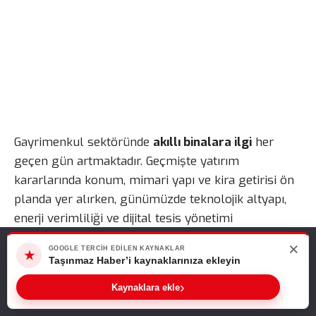
Gayrimenkul sektöründe
akıllı binalara ilgi
her
geçen gün artmaktadır. Geçmişte yatırım
kararlarında konum, mimari yapı ve kira getirisi ön
planda yer alırken, günümüzde teknolojik altyapı,
enerji verimliliği ve dijital tesis yönetimi
uygulamaları da önemli kriterler arasında
×
Web sitemizde size en iyi deneyimi sunabilmemiz için çerezleri
GOOGLE TERCIH EDILEN KAYNAKLAR
değerlendirilmektedir. Ayrıca yapay zekâ ve veri
★
kullanıyoruz. Bu siteyi kullanmaya devam ederseniz, bunu kabul
Taşınmaz Haber’i kaynaklarınıza ekleyin
analitiği destekli sistemlerin yaygınlaşmasıyla
ettiğinizi varsayarız.
›
Kaynaklara ekle
birlikte yatırımcılar, binaların yalnızca fiziksel
Tamam
özelliklerine değil, ne kadar verimli yönetildiğine de