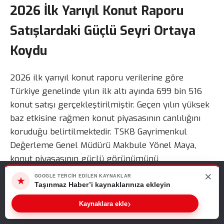
2026 İlk Yarıyıl Konut Raporu
Satışlardaki Güçlü Seyri Ortaya
Koydu
2026 ilk yarıyıl konut raporu verilerine göre
Türkiye genelinde yılın ilk altı ayında 699 bin 516
konut satışı gerçekleştirilmiştir. Geçen yılın yüksek
baz etkisine rağmen konut piyasasının canlılığını
koruduğu belirtilmektedir. TSKB Gayrimenkul
Değerleme Genel Müdürü Makbule Yönel Maya,
konut piyasasının güçlü görünümünü
sürdürdüğünü ifade etmektedir. Ayrıca mevcut satış
×
Web sitemizde size en iyi deneyimi sunabilmemiz için çerezleri
GOOGLE TERCIH EDILEN KAYNAKLAR
★
kullanıyoruz. Bu siteyi kullanmaya devam ederseniz, bunu kabul
performansının sektördeki hareketliliğin devam
Taşınmaz Haber’i kaynaklarınıza ekleyin
ettiğinizi varsayarız.
ettiğini gösterdiği değerlendirilmektedir.
›
Sıradaki Haber
Kaynaklara ekle
Tamam
2026 İlk Yarıyıl Konut Raporu Açıklandı! Satışlar Gücünü Korurken Yeni Konut Arzı Artış Gösterdi