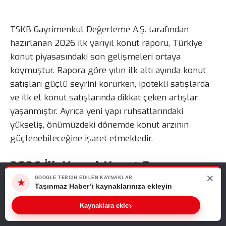
TSKB Gayrimenkul Değerleme A.Ş. tarafından
hazırlanan 2026 ilk yarıyıl konut raporu, Türkiye
konut piyasasındaki son gelişmeleri ortaya
koymuştur. Rapora göre yılın ilk altı ayında konut
satışları güçlü seyrini korurken, ipotekli satışlarda
ve ilk el konut satışlarında dikkat çeken artışlar
yaşanmıştır. Ayrıca yeni yapı ruhsatlarındaki
yükseliş, önümüzdeki dönemde konut arzının
güçlenebileceğine işaret etmektedir.
2026 İlk Yarıyıl Konut Raporu
×
Web sitemizde size en iyi deneyimi sunabilmemiz için çerezleri
GOOGLE TERCIH EDILEN KAYNAKLAR
★
Satışlardaki Güçlü Seyri Ortaya
kullanıyoruz. Bu siteyi kullanmaya devam ederseniz, bunu kabul
Taşınmaz Haber’i kaynaklarınıza ekleyin
ettiğinizi varsayarız.
Koydu
›
Sıradaki Haber
Kaynaklara ekle
Tamam
2026 İlk Yarıyıl Konut Raporu Açıklandı! Satışlar Gücünü Korurken Yeni Konut Arzı Artış Gösterdi