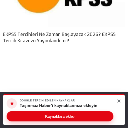
EKPSS Tercihleri Ne Zaman Başlayacak 2026? EKPSS
Tercih Kılavuzu Yayımlandı mı?
×
Web sitemizde size en iyi deneyimi sunabilmemiz için çerezleri
GOOGLE TERCIH EDILEN KAYNAKLAR
★
kullanıyoruz. Bu siteyi kullanmaya devam ederseniz, bunu kabul
Taşınmaz Haber’i kaynaklarınıza ekleyin
ettiğinizi varsayarız.
›
Kaynaklara ekle
Tamam