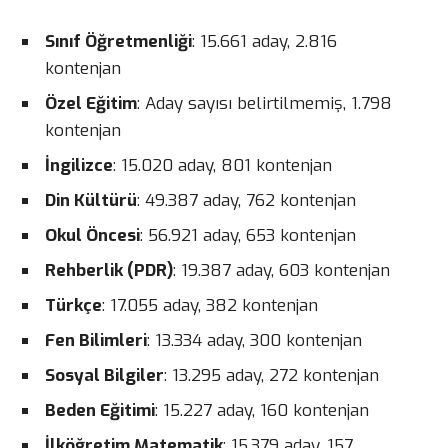
Sınıf Öğretmenliği
: 15.661 aday, 2.816
kontenjan
Özel Eğitim
: Aday sayısı belirtilmemiş, 1.798
kontenjan
İngilizce
: 15.020 aday, 801 kontenjan
Din Kültürü
: 49.387 aday, 762 kontenjan
Okul Öncesi
: 56.921 aday, 653 kontenjan
Rehberlik (PDR)
: 19.387 aday, 603 kontenjan
Türkçe
: 17.055 aday, 382 kontenjan
Fen Bilimleri
: 13.334 aday, 300 kontenjan
Sosyal Bilgiler
: 13.295 aday, 272 kontenjan
Beden Eğitimi
: 15.227 aday, 160 kontenjan
İlköğretim Matematik
: 15.379 aday, 157