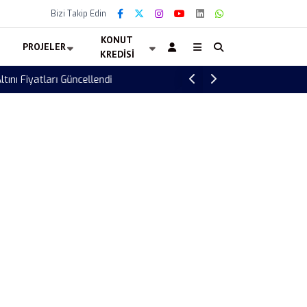
Bizi Takip Edin
KONUT
PROJELER
KREDISI
Toki Erzurum Yakutiye 488 Konut Teslimler