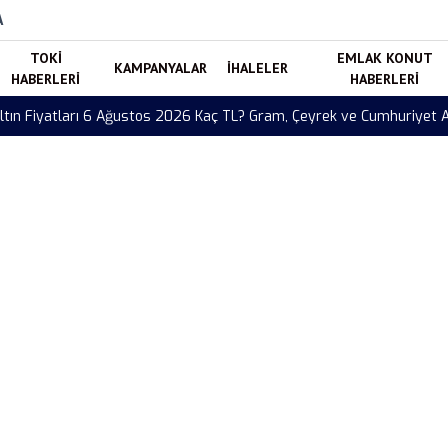
A
TOKI
EMLAK KONUT
KAMPANYALAR
İHALELER
HABERLERI
HABERLERI
Çeyrek ve Cumhuriyet Altını Fiyatları Güncellendi