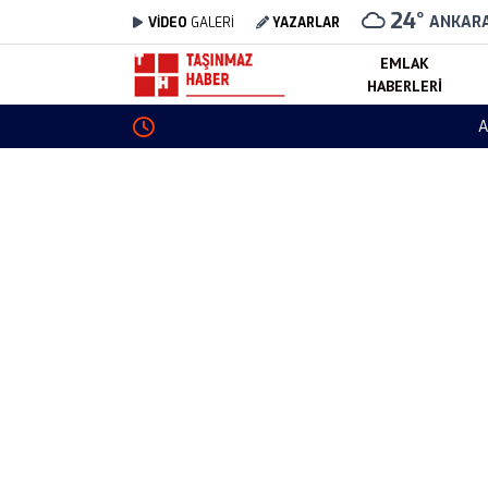
24
°
ANKAR
VİDEO
GALERİ
YAZARLAR
EMLAK
HABERLERI
Altın Fiyatları 6 Ağustos 2026 Kaç TL? Gram, 