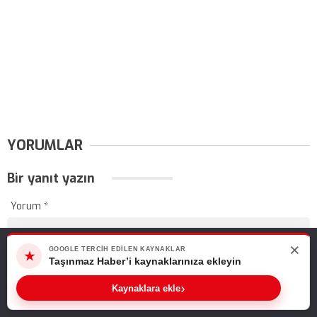
YORUMLAR
Bir yanıt yazın
Yorum
*
×
Web sitemizde size en iyi deneyimi sunabilmemiz için çerezleri
GOOGLE TERCIH EDILEN KAYNAKLAR
★
kullanıyoruz. Bu siteyi kullanmaya devam ederseniz, bunu kabul
Taşınmaz Haber’i kaynaklarınıza ekleyin
ettiğinizi varsayarız.
›
Kaynaklara ekle
Tamam
Ad
*
E-posta
*