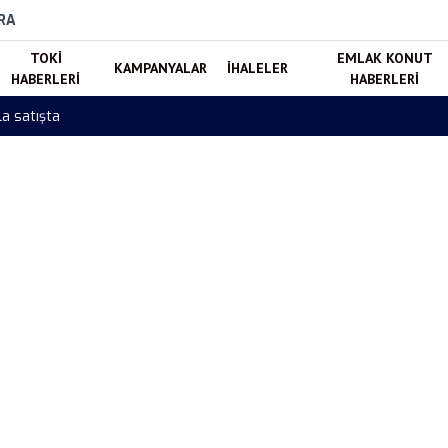
RA
TOKI
EMLAK KONUT
KAMPANYALAR
İHALELER
HABERLERI
HABERLERI
Toki Trabzon Tonya Sosyal Konut Projesi Tamamlandı! 