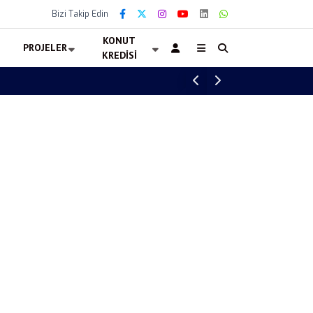
Bizi Takip Edin
KONUT
PROJELER
KREDISI
88 Konut Hak Sahiplerine Teslim Edildi