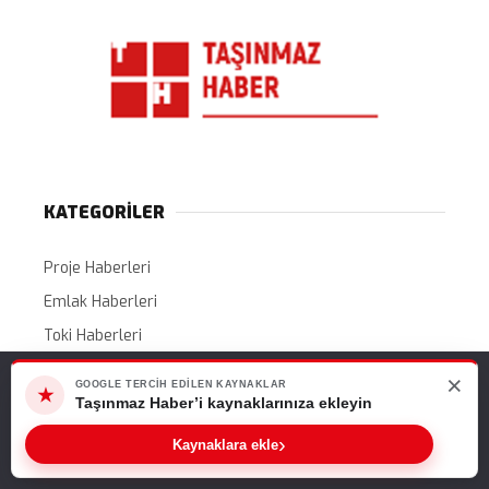
KATEGORİLER
Proje Haberleri
Emlak Haberleri
Toki Haberleri
Gündem
×
Web sitemizde size en iyi deneyimi sunabilmemiz için çerezleri
GOOGLE TERCIH EDILEN KAYNAKLAR
★
kullanıyoruz. Bu siteyi kullanmaya devam ederseniz, bunu kabul
Ekonomi
Taşınmaz Haber’i kaynaklarınıza ekleyin
ettiğinizi varsayarız.
Kampanyalar
›
Kaynaklara ekle
Tamam
İhaleler