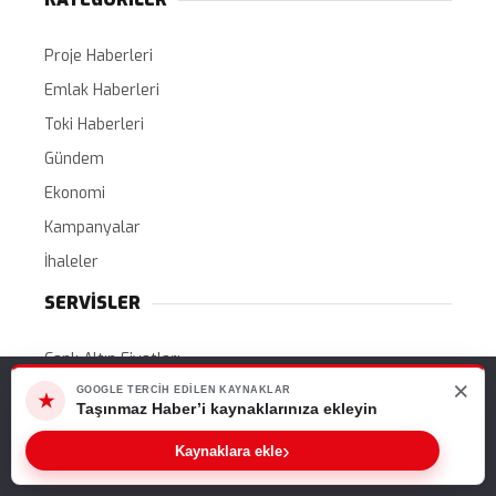
Proje Haberleri
Emlak Haberleri
Toki Haberleri
Gündem
Ekonomi
Kampanyalar
İhaleler
SERVİSLER
Canlı Altın Fiyatları
×
Web sitemizde size en iyi deneyimi sunabilmemiz için çerezleri
Canlı Döviz Kurları
GOOGLE TERCIH EDILEN KAYNAKLAR
★
kullanıyoruz. Bu siteyi kullanmaya devam ederseniz, bunu kabul
Taşınmaz Haber’i kaynaklarınıza ekleyin
Hava Durumu
ettiğinizi varsayarız.
›
Kaynaklara ekle
Namaz Vakitleri
Tamam