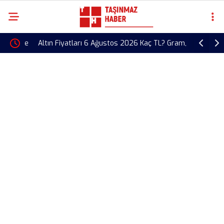
26 Ne
Altın Fiyatları 6 Ağustos 2026 Kaç TL? Gram,
Toki Erzu
Çeyrek ve Cumhuriyet Altını Fiyatları Güncellendi
Devam Edi