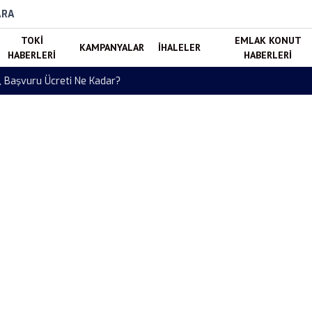
ARA
TOKI
EMLAK KONUT
KAMPANYALAR
İHALELER
HABERLERI
HABERLERI
 Euro ve Sterlin Fiyatları Güncellendi