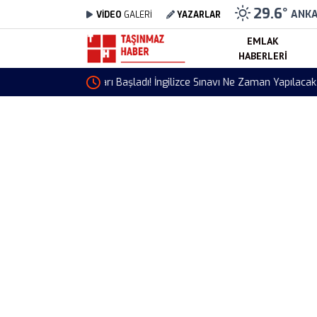
29.6
°
ANK
VİDEO
GALERİ
YAZARLAR
EMLAK
HABERLERI
Döviz Kurları 6 Ağustos 2026 Kaç TL? Dolar,