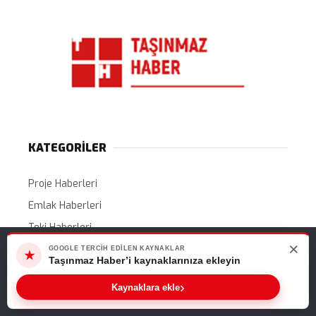
KATEGORİLER
Proje Haberleri
Emlak Haberleri
Toki Haberleri
×
Web sitemizde size en iyi deneyimi sunabilmemiz için çerezleri
Gündem
GOOGLE TERCIH EDILEN KAYNAKLAR
★
kullanıyoruz. Bu siteyi kullanmaya devam ederseniz, bunu kabul
Taşınmaz Haber’i kaynaklarınıza ekleyin
Ekonomi
ettiğinizi varsayarız.
›
Kaynaklara ekle
Kampanyalar
Tamam
İhaleler