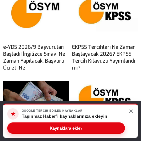
e-YDS 2026/9 Başvuruları
EKPSS Tercihleri Ne Zaman
Başladı! İngilizce Sınavı Ne
Başlayacak 2026? EKPSS
Zaman Yapılacak, Başvuru
Tercih Kılavuzu Yayımlandı
Ücreti Ne
mı?
×
Web sitemizde size en iyi deneyimi sunabilmemiz için çerezleri
GOOGLE TERCIH EDILEN KAYNAKLAR
★
kullanıyoruz. Bu siteyi kullanmaya devam ederseniz, bunu kabul
Taşınmaz Haber’i kaynaklarınıza ekleyin
ettiğinizi varsayarız.
›
Kaynaklara ekle
Tamam
TENMAK Araştırma Burs
KPSS Lisans Sınavı 2026 Ne
Programı Genişletildi!
Zaman? Sınav Tarihleri,