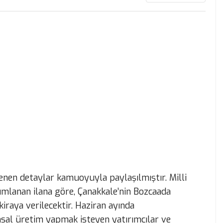
enen detaylar kamuoyuyla paylaşılmıştır. Milli
lanan ilana göre, Çanakkale’nin Bozcaada
iraya verilecektir. Haziran ayında
ımsal üretim yapmak isteyen yatırımcılar ve