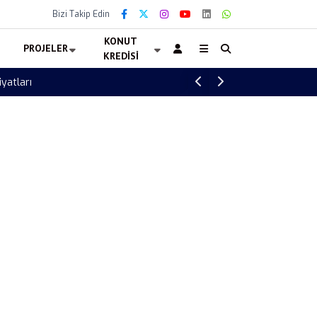
Bizi Takip Edin
KONUT
PROJELER
KREDISI
Ankara İş Yeri Kiralama İhalesi Başladı! Büy