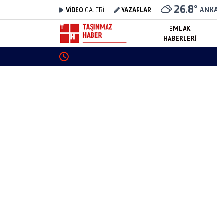
26.8
°
ANK
VİDEO
GALERİ
YAZARLAR
EMLAK
HABERLERI
Erengül Konakları Kurtköy satılık daire fiyatlar