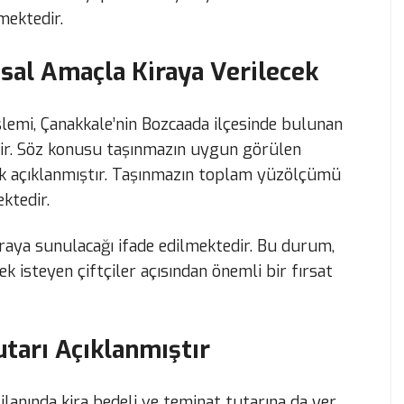
mektedir.
msal Amaçla Kiraya Verilecek
işlemi, Çanakkale’nin Bozcaada ilçesinde bulunan
ktir. Söz konusu taşınmazın uygun görülen
ak açıklanmıştır. Taşınmazın toplam yüzölçümü
ktedir.
iraya sunulacağı ifade edilmektedir. Bu durum,
ek isteyen çiftçiler açısından önemli bir fırsat
utarı Açıklanmıştır
ilanında kira bedeli ve teminat tutarına da yer