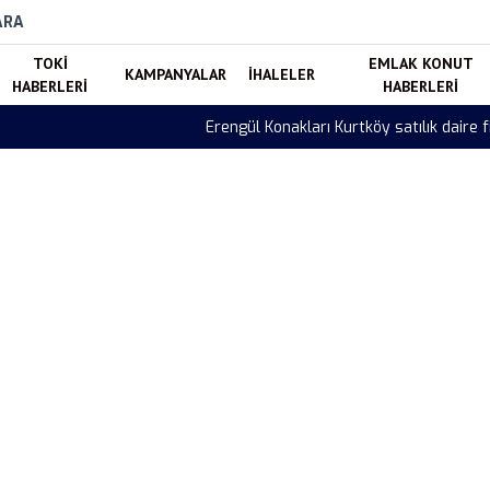
ARA
TOKI
EMLAK KONUT
KAMPANYALAR
İHALELER
HABERLERI
HABERLERI
ı